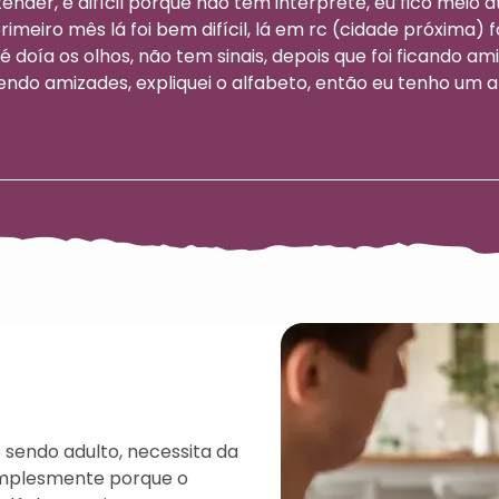
ender, é difícil porque não tem intérprete, eu fico meio 
 primeiro mês lá foi bem difícil, lá em rc (cidade próxima) 
té doía os olhos, não tem sinais, depois que foi ficando amig
zendo amizades, expliquei o alfabeto, então eu tenho um
sendo adulto, necessita da
implesmente porque o