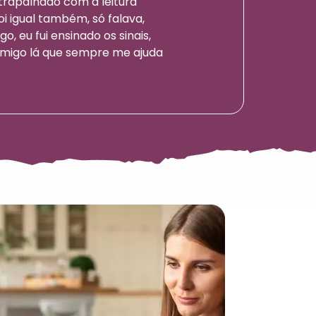
atrapalhado com a leitura
foi igual também, só falava,
o, eu fui ensinado os sinais,
 amigo lá que sempre me ajuda