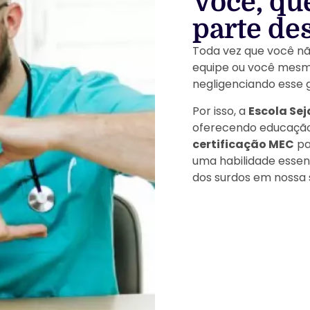
Você, qu
parte de
Toda vez que você nã
equipe ou você mesmo
negligenciando esse 
Por isso, a
Escola Sej
oferecendo educação 
certificação MEC
pa
uma habilidade essenc
dos surdos em nossa 