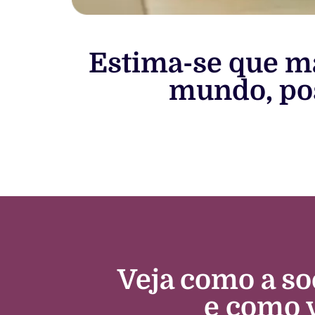
Estima-se que m
mundo, po
Veja como a so
e como 