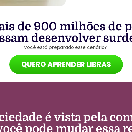
ais de 900 milhões de p
ssam desenvolver surde
Você está preparado esse cenário?
QUERO APRENDER LIBRAS
ciedade é vista pela c
você pode mudar essa re