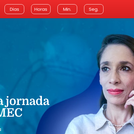
Dias
Horas
Min.
Seg.
a jornada
 MEC
a