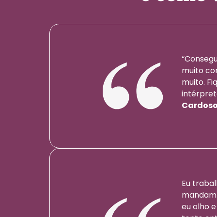
“Consegu
muito co
muito. Fi
intérpret
Cardoso
Eu trabal
mandam e
eu olho 