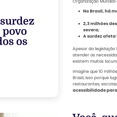
Organização Mundial
No Brasil, há m
 surdez
2,3 milhões de
m povo
severa;
A surdez afeta
dos os
Apesar da legislação 
atender as necessida
existem muitas lacun
Imagine que 10 milhõ
Brasil, isso porque 
restaurantes, escolas,
acessibilidade para