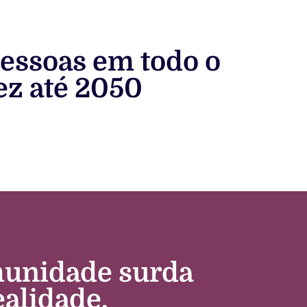
essoas em todo o
z até 2050
omunidade surda
alidade.