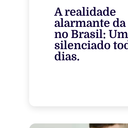
A realidade
alarmante da
no Brasil: U
silenciado to
dias.