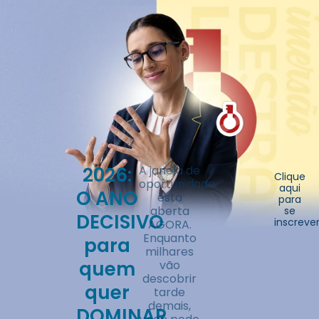
2026:
A janela de
Clique
oportunidade
aqui
O ANO
está
para
aberta
se
DECISIVO
inscreve
AGORA.
Enquanto
para
milhares
quem
vão
descobrir
quer
tarde
demais,
DOMINAR