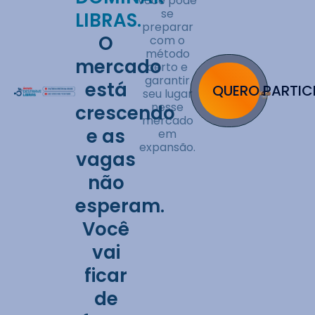
você pode
se
LIBRAS.
preparar
O
com o
método
mercado
certo e
garantir
está
QUERO PARTIC
seu lugar
nesse
crescendo
mercado
e as
em
expansão.
vagas
não
esperam.
Você
vai
ficar
de