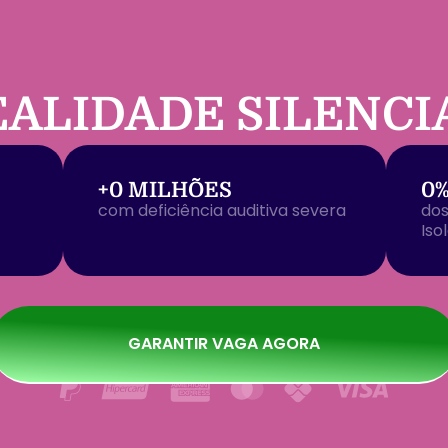
EALIDADE SILENCI
+
0
 MILHÕES
0
com deficiência auditiva severa
dos
Iso
GARANTIR VAGA AGORA