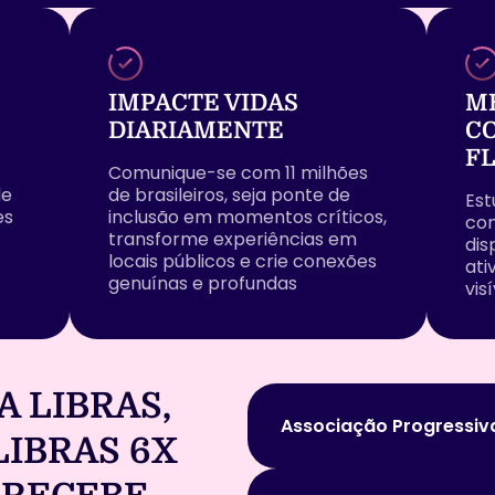
IMPACTE VIDAS
M
DIARIAMENTE
C
F
Comunique-se com 11 milhões
de
de brasileiros, seja ponte de
Est
es
inclusão em momentos críticos,
com
transforme experiências em
dis
locais públicos e crie conexões
ati
genuínas e profundas
vis
A LIBRAS,
Associação Progressiv
LIBRAS 6X