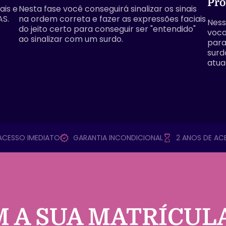
Pro
ais e
Nesta fase você conseguirá sinalizar os sinais
AS.
na ordem correta e fazer as expressões faciais
Ness
do jeito certo para conseguir ser "entendido"
voca
ao sinalizar com um surdo.
para
surd
atua
ACESSO IMEDIATO
GARANTIA INCONDICIONAL
2 ANOS DE AC
 A SUA MATRÍCUL