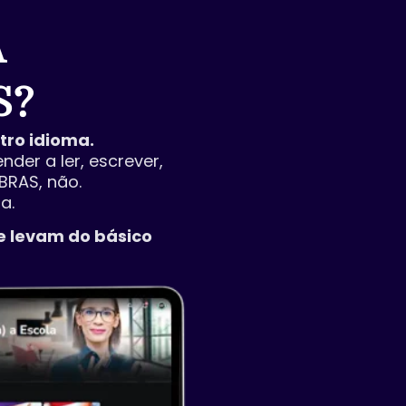
A
S?
tro idioma.
der a ler, escrever,
BRAS, não.
a.
te levam do básico