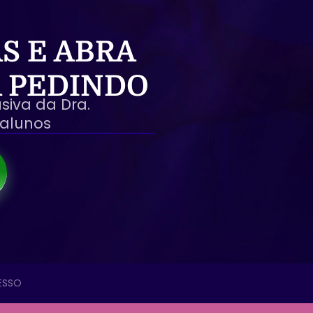
S E ABRA
Á PEDINDO
siva da Dra.
 alunos
ESSO