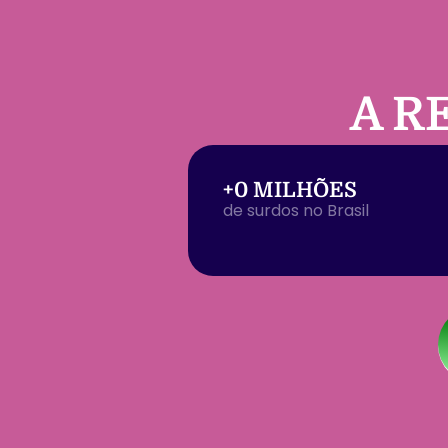
A R
+
0
 MILHÕES
de surdos no Brasil