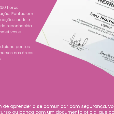
 360 horas
cação. Pontua em
ucação, saúde e
ária reconhecida
eletivos e
dicione pontos
ncursos nas áreas
o
lém de aprender a se comunicar com segurança, 
ncurso ou banca com um documento oficial que 