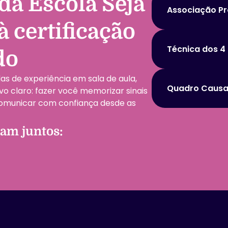
da Escola Seja
Associação Pr
 certificação
Técnica dos 4 
do
s de experiência em sala de aula,
Quadro Causa
vo claro: fazer você memorizar sinais
comunicar com confiança desde as
ham juntos: