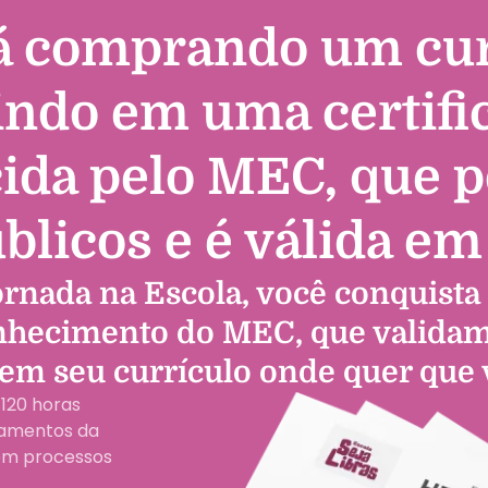
á comprando um cur
indo em uma certific
ida pelo MEC, que 
licos e é válida em 
ornada na Escola, você conquista 
nhecimento do MEC, que valida
cem seu currículo onde quer que 
 120 horas
damentos da
 em processos