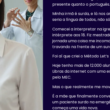
presente quanto o português
Minha irmã é surda, e lá nos a
seria a língua de todos, não só
Comecei a interpretar na igre
intérprete aos 18. Fiz mestrad
jornada uma coisa me incomod
travando na frente de um sur
Foi aí que criei o Método Let’s 
Hoje tenho mais de 12.000 alu
Libras da internet com uma e
pelo MEC.
Mas o que realmente me move
É a mãe que finalmente conve
um paciente surdo na emergên
começa uma vida nova.