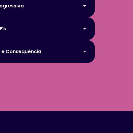
ogressiva
E’s
 e Consequência