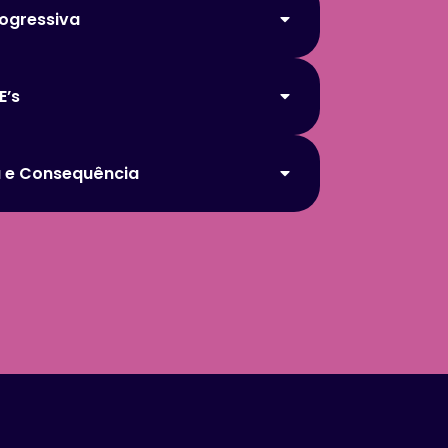
ogressiva
E’s
 e Consequência