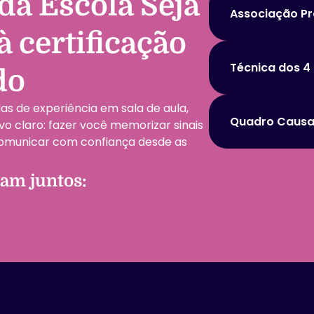
da Escola Seja
Associação Pr
 certificação
Técnica dos 4 
do
s de experiência em sala de aula,
Quadro Causa
vo claro: fazer você memorizar sinais
comunicar com confiança desde as
ham juntos: