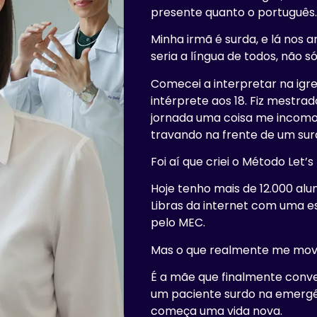
presente quanto o português
Minha irmã é surda, e lá nos a
seria a língua de todos, não só
Comecei a interpretar na igre
intérprete aos 18. Fiz mestrad
jornada uma coisa me incomod
travando na frente de um sur
Foi aí que criei o Método Let’s 
Hoje tenho mais de 12.000 alu
Libras da internet com uma e
pelo MEC.
Mas o que realmente me move
É a mãe que finalmente conve
um paciente surdo na emergên
começa uma vida nova.