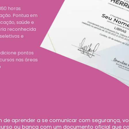
 360 horas
cação. Pontua em
ucação, saúde e
ária reconhecida
eletivos e
dicione pontos
ncursos nas áreas
o
lém de aprender a se comunicar com segurança, 
ncurso ou banca com um documento oficial que 