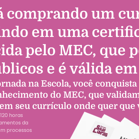
á comprando um cur
indo em uma certific
ida pelo MEC, que 
licos e é válida em 
ornada na Escola, você conquista 
nhecimento do MEC, que valida
cem seu currículo onde quer que 
 120 horas
damentos da
 em processos