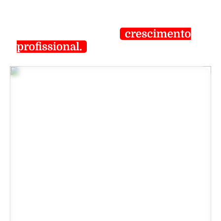
A inclusão pode ser sa maior
oportunidade de
crescimento
profissional.
Assista o vídeo e saiba
como