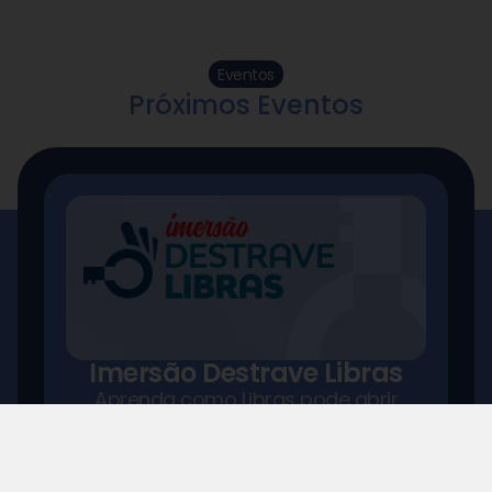
Eventos
Próximos Eventos
Imersão Destrave Libras
Aprenda como Libras pode abrir
portas, atrair mais clientes e gerar
novas fontes de renda.