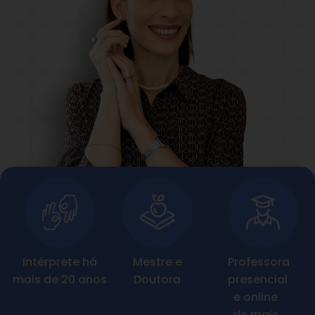
Intérprete há
Mestre e
Professora
mais de 20 anos
Doutora
presencial
e online
de mais