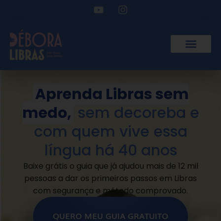
Aprenda Libras sem
medo,
sem decoreba e
com quem vive essa
língua há 40 anos
Baixe grátis o guia que já ajudou mais de 12 mil
pessoas a dar os primeiros passos em Libras
com segurança e método comprovado.
QUERO MEU GUIA GRATUITO