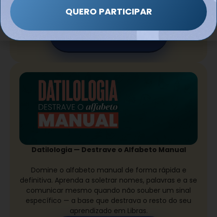
sai do discurso e vira prática de sala de aula.
QUERO PARTICIPAR
QUERO ESTE CURSO
Datilologia — Destrave o Alfabeto Manual
Domine o alfabeto manual de forma rápida e
definitiva. Aprenda a soletrar nomes, palavras e a se
comunicar mesmo quando não souber um sinal
específico — a base que destrava o resto do seu
aprendizado em Libras.