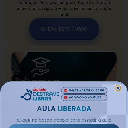
adoração. Para que ninguém fique de fora da
palavra na sua igreja — do louvor inicial à oração
final.
QUERO ESTE CURSO
Libras na Educação
AULA
LIBERADA
Para professores, coordenadores e auxiliares que
Clique no botão abaixo para assistir à aula
querem estar prontos para receber alunos surdos —
e ter um diferencial real na carreira. Aqui a inclusão