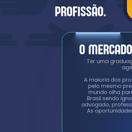
PROFISSÃO.
O MERCADO
Ter uma graduaçã
age
A maioria dos pro
pelo mesmo preç
mundo olha para
Brasil sendo ign
advogado, profess
As oportunidades