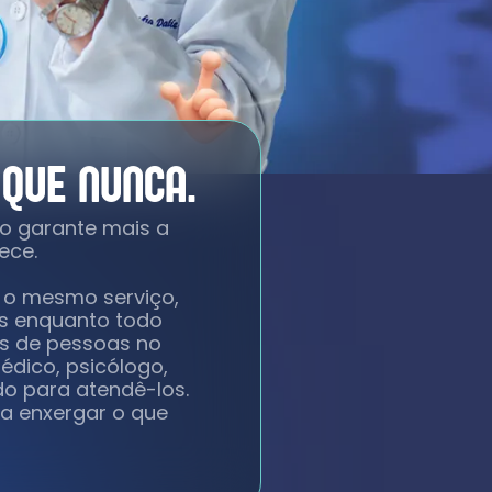
QUE NUNCA.
ão garante mais a
ece.
m o mesmo serviço,
as enquanto todo
es de pessoas no
édico, psicólogo,
o para atendê-los.
 a enxergar o que