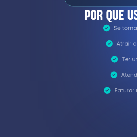
POR QUE U
Se torn
Atrair 
Ter u
Atend
Faturar