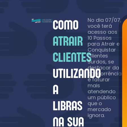
No dia 07/07,
COMO
você terá
acesso aos
ATRAIR
10 Passos
para Atrair e
Conquistar
CLIENTES
Clientes
Surdos, se
destacar da
UTILIZANDO
concorrência
e faturar
A
mais
atendendo
um público
LIBRAS
que o
mercado
ignora.
NA SUA