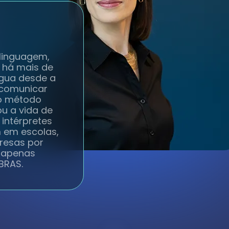
 linguagem,
s há mais de
íngua desde a
 comunicar
do método
ou a vida de
 intérpretes
m em escolas,
presas por
a apenas
IBRAS.