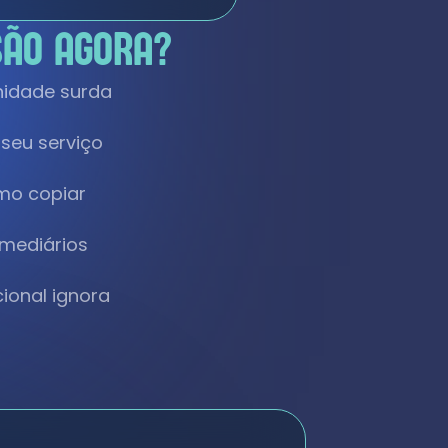
SÃO AGORA?
nidade surda
 seu serviço
omo copiar
rmediários
ional ignora