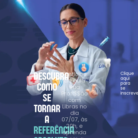
DESCUBRA
Participe
Clique
aqui
da aula
para
COMO
Sua
se
Profi$$ão
inscreve
SE
com
TORNAR
Libras no
dia
A
07/07, às
20h, e
REFERÊNCIA
aprenda