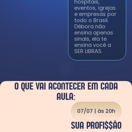
hospitais,
eventos, igrejas
e empresas por
todo o Brasil.
Débora não
ensina apenas
sinais, ela te
ensina você a
SER LIBRAS.
O QUE VAI ACONTECER EM CADA
AULA:
07/07 | às 20h
SUA PROFI$$ÃO