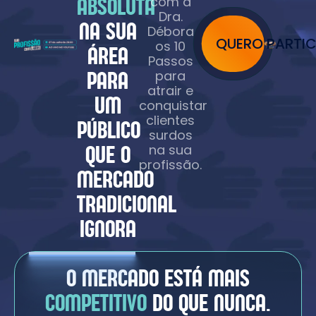
ABSOLUTA
com a
Dra.
NA SUA
Débora
QUERO PARTIC
os 10
ÁREA
Passos
PARA
para
atrair e
UM
conquistar
clientes
PÚBLICO
surdos
QUE O
na sua
profissão.
MERCADO
TRADICIONAL
IGNORA
O MERCADO ESTÁ MAIS
COMPETITIVO
DO QUE NUNCA.